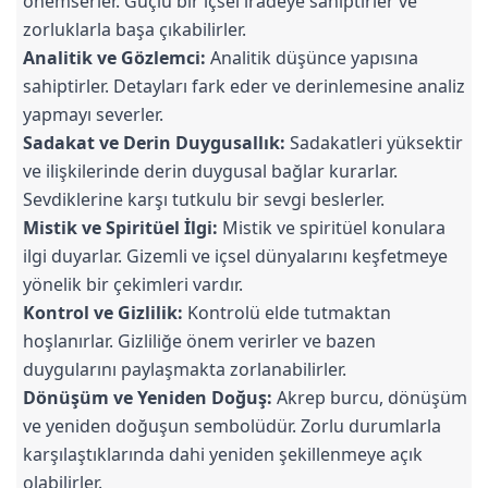
önemserler. Güçlü bir içsel iradeye sahiptirler ve
zorluklarla başa çıkabilirler.
Analitik ve Gözlemci:
Analitik düşünce yapısına
sahiptirler. Detayları fark eder ve derinlemesine analiz
yapmayı severler.
Sadakat ve Derin Duygusallık:
Sadakatleri yüksektir
ve ilişkilerinde derin duygusal bağlar kurarlar.
Sevdiklerine karşı tutkulu bir sevgi beslerler.
Mistik ve Spiritüel İlgi:
Mistik ve spiritüel konulara
ilgi duyarlar. Gizemli ve içsel dünyalarını keşfetmeye
yönelik bir çekimleri vardır.
Kontrol ve Gizlilik:
Kontrolü elde tutmaktan
hoşlanırlar. Gizliliğe önem verirler ve bazen
duygularını paylaşmakta zorlanabilirler.
Dönüşüm ve Yeniden Doğuş:
Akrep burcu, dönüşüm
ve yeniden doğuşun sembolüdür. Zorlu durumlarla
karşılaştıklarında dahi yeniden şekillenmeye açık
olabilirler.