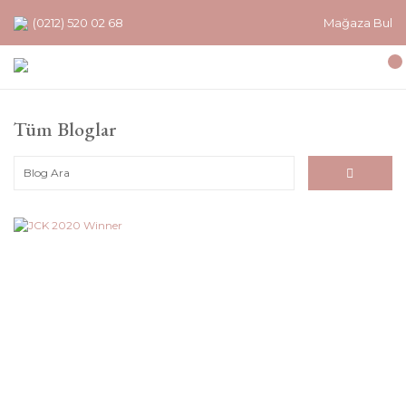
(0212) 520 02 68
Mağaza Bul
Tüm Bloglar