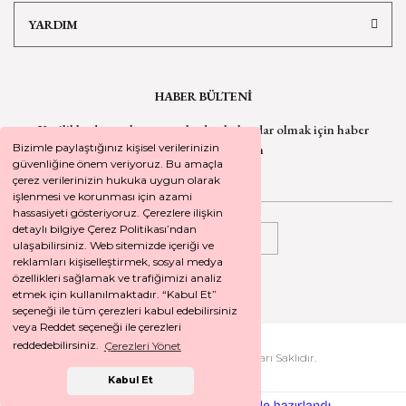
YARDIM
HABER BÜLTENİ
Yeniliklerden ve kampanyalardan haberdar olmak için
haber
bültenimize kaydolun
Bizimle paylaştığınız kişisel verilerinizin
güvenliğine önem veriyoruz. Bu amaçla
çerez verilerinizin hukuka uygun olarak
işlenmesi ve korunması için azami
hassasiyeti gösteriyoruz. Çerezlere ilişkin
detaylı bilgiye Çerez Politikası’ndan
KAYDOL
ulaşabilirsiniz. Web sitemizde içeriği ve
reklamları kişiselleştirmek, sosyal medya
özellikleri sağlamak ve trafiğimizi analiz
etmek için kullanılmaktadır. “Kabul Et”
seçeneği ile tüm çerezleri kabul edebilirsiniz
veya Reddet seçeneği ile çerezleri
reddedebilirsiniz.
Çerezleri Yönet
2026 © SEYREKOGLU. Tüm Hakları Saklıdır.
Kabul Et
ile
ideasoft
e-