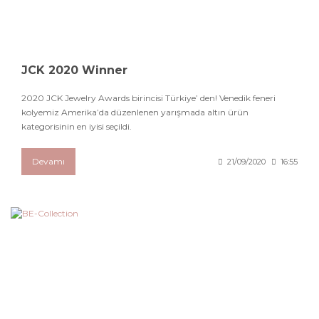
JCK 2020 Winner
2020 JCK Jewelry Awards birincisi Türkiye’ den! Venedik feneri
kolyemiz Amerika’da düzenlenen yarışmada altın ürün
kategorisinin en iyisi seçildi.
Devamı
21/09/2020
16:55