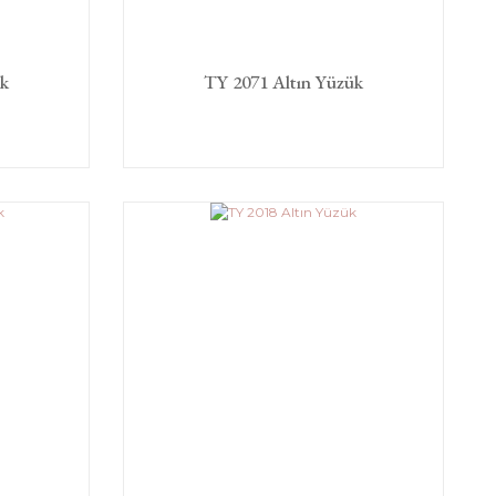
ük
TY 2071 Altın Yüzük