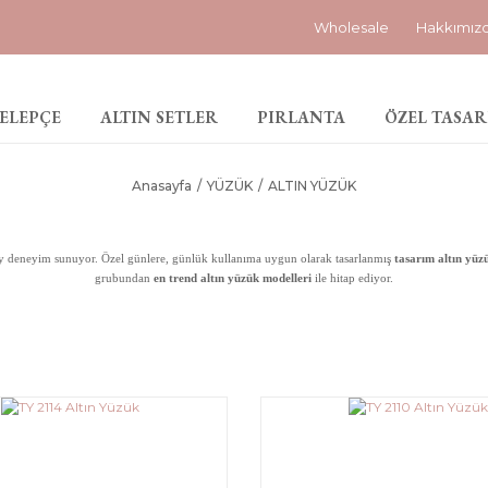
Wholesale
Hakkımız
ELEPÇE
ALTIN SETLER
PIRLANTA
ÖZEL TASAR
Anasayfa
YÜZÜK
ALTIN YÜZÜK
ey deneyim sunuyor. Özel günlere, günlük kullanıma uygun olarak tasarlanmış
tasarım altın yüz
grubundan
en trend altın yüzük modelleri
ile hitap ediyor.