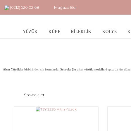
(0212) 520 02 68
Mağaza Bul
YÜZÜK
KÜPE
BİLEKLİK
KOLYE
K
Altın Yüzük
ler birbirinden şık formlarda.
Seyrekoğlu altın yüzük modelleri
eşsiz bir üst düz
Stoktakiler