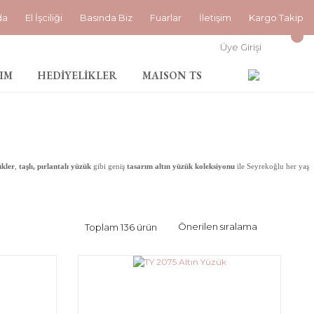
da
El İşciliği
Basında Biz
Fuarlar
İletişim
Kargo Takip
Üye Girişi
IM
HEDİYELİKLER
MAISON TS
ükler
,
taşlı, pırlantalı yüzük
gibi geniş
tasarım altın yüzük koleksiyonu
ile Seyrekoğlu her yaş
Toplam 136 ürün