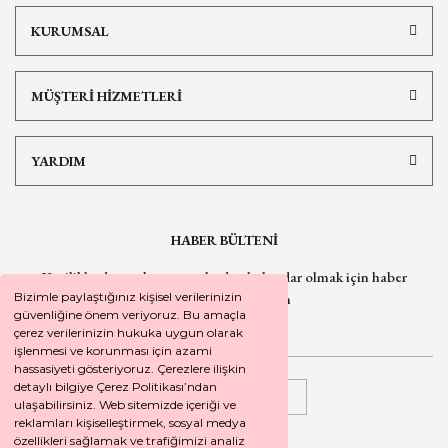
KURUMSAL
MÜŞTERİ HİZMETLERİ
YARDIM
HABER BÜLTENİ
Yeniliklerden ve kampanyalardan haberdar olmak için
haber
bültenimize kaydolun
Bizimle paylaştığınız kişisel verilerinizin
güvenliğine önem veriyoruz. Bu amaçla
çerez verilerinizin hukuka uygun olarak
işlenmesi ve korunması için azami
hassasiyeti gösteriyoruz. Çerezlere ilişkin
detaylı bilgiye Çerez Politikası’ndan
KAYDOL
ulaşabilirsiniz. Web sitemizde içeriği ve
reklamları kişiselleştirmek, sosyal medya
özellikleri sağlamak ve trafiğimizi analiz