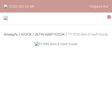
(0212) 520 02 68
Mağaza Bul
Anasayfa
YÜZÜK
ALTIN HARF YÜZÜK
TY 3139 Altın E Harfi Yüzük