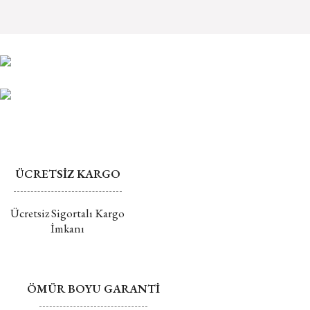
iade edebilirsiniz. Ancak, yüzük ölçüsü seçimi yapılan, üzerine yazı
Ürün açıklamasında eksik bilgiler bulunuyor.
yazılan, özel olarak üretim istenen ya da gerektiren ürünler iade
Ürün bilgilerinde hatalar bulunuyor.
alınamaz ve iptal edilemez.
Ürün fiyatı diğer sitelerden daha pahalı.
Mührü açılmış ürünlerin değişim veya iadesi kabul
Bu ürüne benzer farklı alternatifler olmalı.
edilmemektedir.
Değişim ve İade hakkında daha fazla bilgi için tıklayın
ÜCRETSİZ KARGO
Gönder
Ücretsiz Sigortalı Kargo
İmkanı
ÖMÜR BOYU GARANTİ