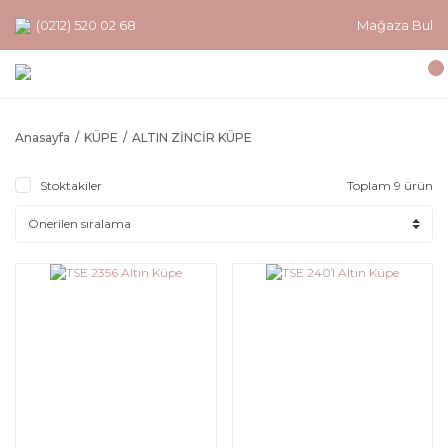
(0212) 520 02 68
Mağaza Bul
Anasayfa
KÜPE
ALTIN ZİNCİR KÜPE
Stoktakiler
Toplam 9 ürün