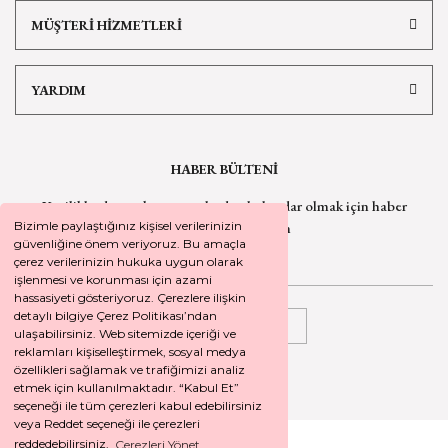
MÜŞTERİ HİZMETLERİ
YARDIM
HABER BÜLTENİ
Yeniliklerden ve kampanyalardan haberdar olmak için
haber
bültenimize kaydolun
Bizimle paylaştığınız kişisel verilerinizin
güvenliğine önem veriyoruz. Bu amaçla
çerez verilerinizin hukuka uygun olarak
işlenmesi ve korunması için azami
hassasiyeti gösteriyoruz. Çerezlere ilişkin
detaylı bilgiye Çerez Politikası’ndan
KAYDOL
ulaşabilirsiniz. Web sitemizde içeriği ve
reklamları kişiselleştirmek, sosyal medya
özellikleri sağlamak ve trafiğimizi analiz
etmek için kullanılmaktadır. “Kabul Et”
seçeneği ile tüm çerezleri kabul edebilirsiniz
veya Reddet seçeneği ile çerezleri
reddedebilirsiniz.
Çerezleri Yönet