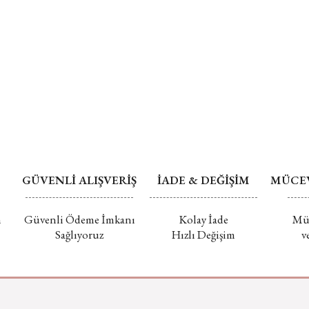
GÜVENLİ ALIŞVERİŞ
İADE & DEĞİŞİM
MÜCEV
m
Güvenli Ödeme İmkanı
Kolay İade
Müc
Sağlıyoruz
Hızlı Değişim
v