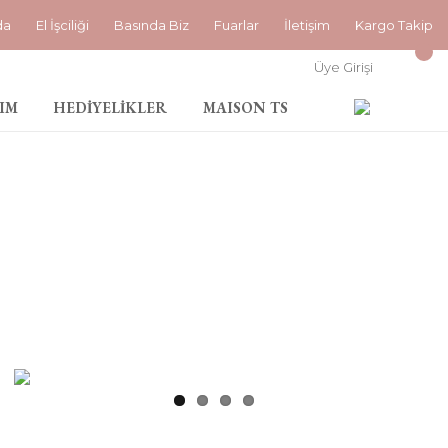
da
El İşciliği
Basında Biz
Fuarlar
İletişim
Kargo Takip
Üye Girişi
IM
HEDİYELİKLER
MAISON TS