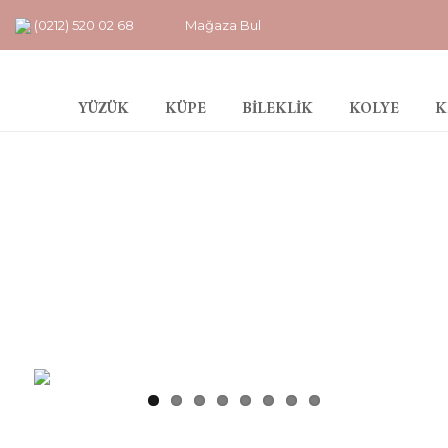
(0212) 520 02 68
Mağaza Bul
YÜZÜK
KÜPE
BİLEKLİK
KOLYE
K