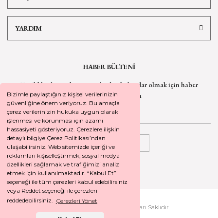
YARDIM
HABER BÜLTENİ
Yeniliklerden ve kampanyalardan haberdar olmak için
haber
bültenimize kaydolun
Bizimle paylaştığınız kişisel verilerinizin
güvenliğine önem veriyoruz. Bu amaçla
çerez verilerinizin hukuka uygun olarak
işlenmesi ve korunması için azami
hassasiyeti gösteriyoruz. Çerezlere ilişkin
detaylı bilgiye Çerez Politikası’ndan
KAYDOL
ulaşabilirsiniz. Web sitemizde içeriği ve
reklamları kişiselleştirmek, sosyal medya
özellikleri sağlamak ve trafiğimizi analiz
etmek için kullanılmaktadır. “Kabul Et”
seçeneği ile tüm çerezleri kabul edebilirsiniz
veya Reddet seçeneği ile çerezleri
reddedebilirsiniz.
Çerezleri Yönet
2026 © SEYREKOGLU. Tüm Hakları Saklıdır.