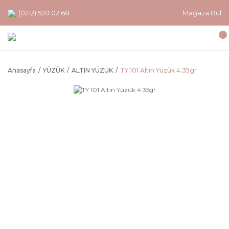
(0212) 520 02 68
Mağaza Bul
Anasayfa
YÜZÜK
ALTIN YÜZÜK
TY 101 Altın Yüzük 4.35gr