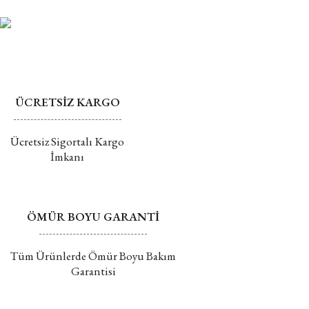
Mührü açılmış ürünlerin değişim veya iadesi kabul
Bu ürüne benzer farklı alternatifler olmalı.
edilmemektedir.
Değişim ve İade hakkında daha fazla bilgi için tıklayın
ÜCRETSİZ KARGO
Gönder
Ücretsiz Sigortalı Kargo
İmkanı
ÖMÜR BOYU GARANTİ
Tüm Ürünlerde Ömür Boyu Bakım
Garantisi