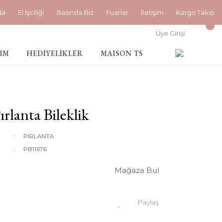
da
El İşciliği
Basında Biz
Fuarlar
İletişim
Kargo Takip
Üye Girişi
IM
HEDİYELİKLER
MAISON TS
rlanta Bileklik
PIRLANTA
PB11676
Mağaza Bul
Paylaş