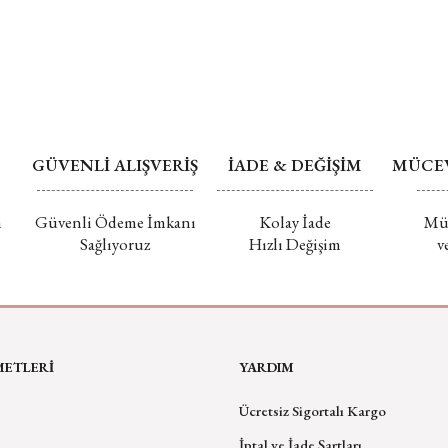
Değişim ve İade
GÜVENLİ ALIŞVERİŞ
İADE & DEĞİŞİM
MÜCEV
m
Güvenli Ödeme İmkanı
Kolay İade
Müc
Sağlıyoruz
Hızlı Değişim
v
METLERİ
YARDIM
Ücretsiz Sigortalı Kargo
İptal ve İade Şartları