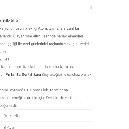
 Bileklik
ksiyonumuzun bilekliği Atom, zamansız zarif bir
rlandı. 8 ayar rose altın üzerinde parlak elmasları
e işçiliği ile özel günlerinizi taçlandırmak için üretildi.
ltın
I SI 1
ırlanta, sizlere özel kutusunda ve uluslararası
gun
Pırlanta Sertifikası
(Seyrekoğlu) ile ücretsiz olarak
mamı Seyrekoğlu Pırlanta Ekibi tarafından
da el emeği ile üretilmiştir. Sertifikada verilen değerler
değerlerdir.
Rose Altın
8 Ayar