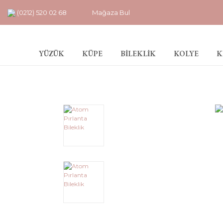
(0212) 520 02 68
Mağaza Bul
YÜZÜK
KÜPE
BİLEKLİK
KOLYE
K