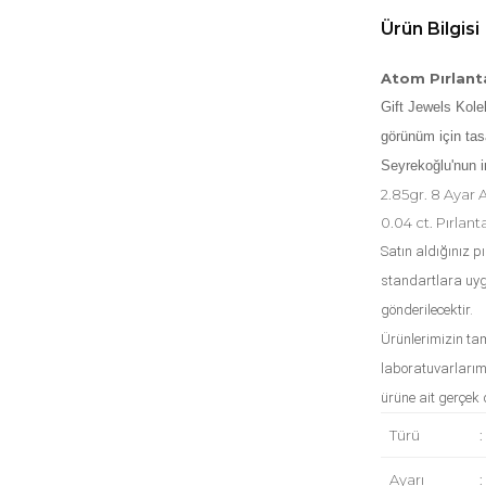
Ürün Bilgisi
Atom Pırlanta
Gift Jewels Kole
görünüm için tasa
Seyrekoğlu'nun inc
2.85gr. 8 Ayar A
0.04 ct. Pırlanta 
Satın aldığınız p
standartlara uy
gönderilecektir.
Ürünlerimizin ta
laboratuvarlarımız
ürüne ait gerçek 
Türü
:
Ayarı
: