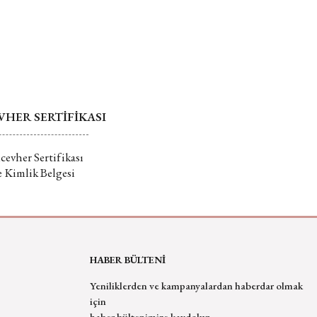
 hakkında daha fazla bilgi için tıklayın
Gönder
HER SERTİFİKASI
evher Sertifikası
e Kimlik Belgesi
HABER BÜLTENİ
Yeniliklerden ve kampanyalardan haberdar olmak
için
haber bültenimize kaydolun