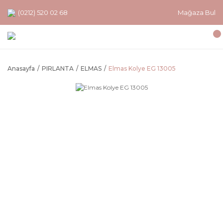
(0212) 520 02 68
Mağaza Bul
Anasayfa
PIRLANTA
ELMAS
Elmas Kolye EG 13005