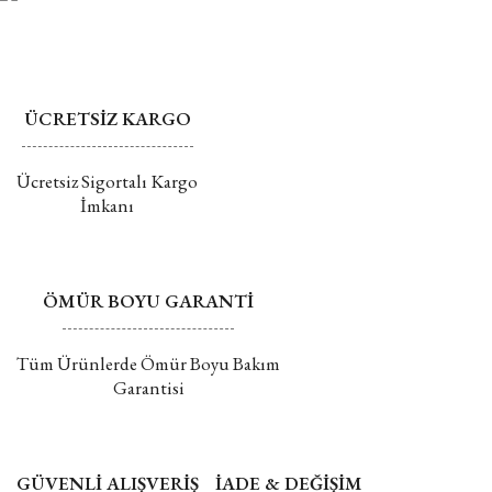
edilmemektedir.
Değişim ve İade hakkında daha fazla bilgi için tıklayın
ÜCRETSİZ KARGO
Gönder
Ücretsiz Sigortalı Kargo
İmkanı
ÖMÜR BOYU GARANTİ
Tüm Ürünlerde Ömür Boyu Bakım
Garantisi
GÜVENLİ ALIŞVERİŞ
İADE & DEĞİŞİM