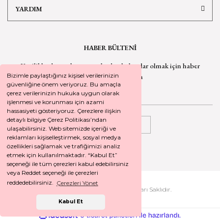
YARDIM
HABER BÜLTENİ
Yeniliklerden ve kampanyalardan haberdar olmak için
haber
bültenimize kaydolun
Bizimle paylaştığınız kişisel verilerinizin
güvenliğine önem veriyoruz. Bu amaçla
çerez verilerinizin hukuka uygun olarak
işlenmesi ve korunması için azami
hassasiyeti gösteriyoruz. Çerezlere ilişkin
detaylı bilgiye Çerez Politikası’ndan
KAYDOL
ulaşabilirsiniz. Web sitemizde içeriği ve
reklamları kişiselleştirmek, sosyal medya
özellikleri sağlamak ve trafiğimizi analiz
etmek için kullanılmaktadır. “Kabul Et”
seçeneği ile tüm çerezleri kabul edebilirsiniz
veya Reddet seçeneği ile çerezleri
reddedebilirsiniz.
Çerezleri Yönet
2026 © SEYREKOGLU. Tüm Hakları Saklıdır.
Kabul Et
ile
ideasoft
e-