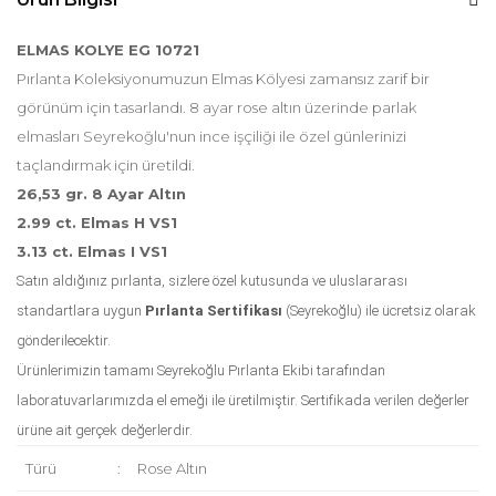
ELMAS KOLYE
EG 10721
Pırlanta Koleksiyonumuzun Elmas Kölyesi zamansız zarif bir
görünüm için tasarlandı. 8 ayar rose altın üzerinde parlak
elmasları Seyrekoğlu'nun ince işçiliği ile özel günlerinizi
taçlandırmak için üretildi.
26,53 gr. 8 Ayar Altın
2.99 ct. Elmas H VS1
3.13 ct. Elmas I VS1
Satın aldığınız pırlanta, sizlere özel kutusunda ve uluslararası
standartlara uygun
Pırlanta Sertifikası
(Seyrekoğlu) ile ücretsiz olarak
gönderilecektir.
Ürünlerimizin tamamı Seyrekoğlu Pırlanta Ekibi tarafından
laboratuvarlarımızda el emeği ile üretilmiştir. Sertifikada verilen değerler
ürüne ait gerçek değerlerdir.
Türü
:
Rose Altın