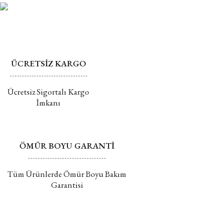
Bu ürüne benzer farklı alternatifler olmalı.
edilmemektedir.
Değişim ve İade hakkında daha fazla bilgi için tıklayın
ÜCRETSİZ KARGO
Gönder
Ücretsiz Sigortalı Kargo
İmkanı
ÖMÜR BOYU GARANTİ
Tüm Ürünlerde Ömür Boyu Bakım
Garantisi