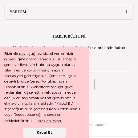
YARDIM
HABER BÜLTENİ
Yeniliklerden ve kampanyalardan haberdar olmak için
haber
bültenimize kaydolun
Bizimle paylaştığınız kişisel verilerinizin
güvenliğine önem veriyoruz. Bu amaçla
çerez verilerinizin hukuka uygun olarak
işlenmesi ve korunması için azami
hassasiyeti gösteriyoruz. Çerezlere ilişkin
detaylı bilgiye Çerez Politikası’ndan
KAYDOL
ulaşabilirsiniz. Web sitemizde içeriği ve
reklamları kişiselleştirmek, sosyal medya
özellikleri sağlamak ve trafiğimizi analiz
etmek için kullanılmaktadır. “Kabul Et”
seçeneği ile tüm çerezleri kabul edebilirsiniz
veya Reddet seçeneği ile çerezleri
reddedebilirsiniz.
Çerezleri Yönet
2026 © SEYREKOGLU. Tüm Hakları Saklıdır.
Kabul Et