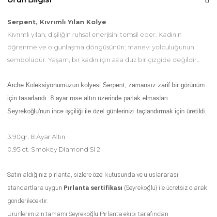
Serpent, Kıvrımlı Yılan Kolye
Kıvrımlı yılan, dişiliğin ruhsal enerjisini temsil eder. Kadının
öğrenme ve olgunlaşma döngüsünün; manevi yolculuğunun
sembolüdür. Yaşam, bir kadın için asla düz bir çizgide değildir…
Arche Koleksiyonumuzun kolyesi Serpent, zamansız zarif bir görünüm
için tasarlandı. 8 ayar rose altın üzerinde parlak elmasları
Seyrekoğlu'nun ince işçiliği ile özel günlerinizi taçlandırmak için üretildi.
3.90gr. 8 Ayar Altın
0.95 ct. Smokey Diamond SI 2
Satın aldığınız pırlanta, sizlere özel kutusunda ve uluslararası
standartlara uygun
Pırlanta sertifikası
(Seyrekoğlu) ile ücretsiz olarak
gönderilecektir.
Ürünlerimizin tamamı Seyrekoğlu Pırlanta ekibi tarafından