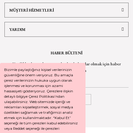
MÜŞTERİ HİZMETLERİ
YARDIM
HABER BÜLTENİ
Yeniliklerden ve kampanyalardan haberdar olmak için
haber
bültenimize kaydolun
Bizimle paylaştığınız kişisel verilerinizin
güvenliğine önem veriyoruz. Bu amaçla
çerez verilerinizin hukuka uygun olarak
işlenmesi ve korunması için azami
hassasiyeti gösteriyoruz. Çerezlere ilişkin
detaylı bilgiye Çerez Politikası’ndan
KAYDOL
ulaşabilirsiniz. Web sitemizde içeriği ve
reklamları kişiselleştirmek, sosyal medya
özellikleri sağlamak ve trafiğimizi analiz
etmek için kullanılmaktadır. “Kabul Et”
seçeneği ile tüm çerezleri kabul edebilirsiniz
veya Reddet seçeneği ile çerezleri