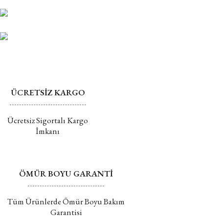
Ürün bilgilerinde hatalar bulunuyor.
alınamaz ve iptal edilemez.
Ürün fiyatı diğer sitelerden daha pahalı.
Mührü açılmış ürünlerin değişim veya iadesi kabul
Bu ürüne benzer farklı alternatifler olmalı.
edilmemektedir.
Değişim ve İade hakkında daha fazla bilgi için tıklayın
ÜCRETSİZ KARGO
Gönder
Ücretsiz Sigortalı Kargo
İmkanı
ÖMÜR BOYU GARANTİ
Tüm Ürünlerde Ömür Boyu Bakım
Garantisi