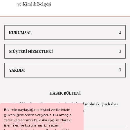
ve Kimlik Belgesi
KURUMSAL
MÜŞTERİ HİZMETLERİ
YARDIM
HABER BÜLTENİ
Yeniliklerden ve kampanyalardan haberdar olmak için
haber
bültenimize kaydolun
Bizimle paylaştığınız kişisel verilerinizin
güvenliğine önem veriyoruz. Bu amaçla
çerez verilerinizin hukuka uygun olarak
işlenmesi ve korunması için azami