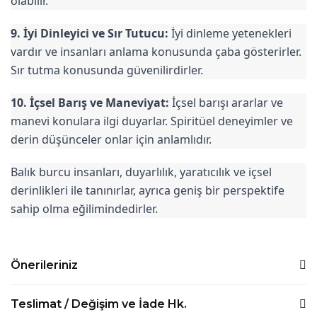
olabilir.
9. İyi Dinleyici ve Sır Tutucu:
İyi dinleme yetenekleri
vardır ve insanları anlama konusunda çaba gösterirler.
Sır tutma konusunda güvenilirdirler.
10. İçsel Barış ve Maneviyat:
İçsel barışı ararlar ve
manevi konulara ilgi duyarlar. Spiritüel deneyimler ve
derin düşünceler onlar için anlamlıdır.
Balık burcu insanları, duyarlılık, yaratıcılık ve içsel
derinlikleri ile tanınırlar, ayrıca geniş bir perspektife
sahip olma eğilimindedirler.
Önerileriniz
Bu ürünün fiyat bilgisi, resim, ürün açıklamalarında ve diğer
Teslimat / Değişim ve İade Hk.
konularda yetersiz gördüğünüz noktaları öneri formunu