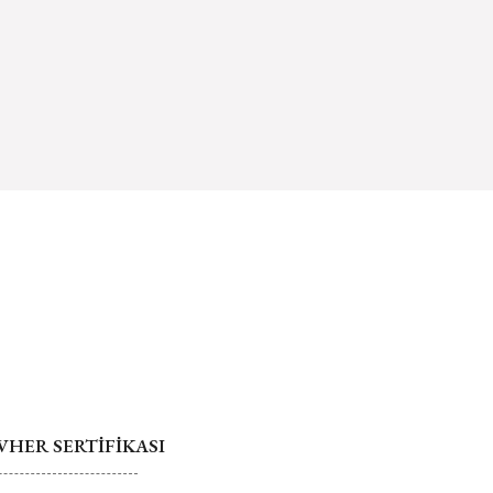
 hakkında daha fazla bilgi için tıklayın
Gönder
HER SERTİFİKASI