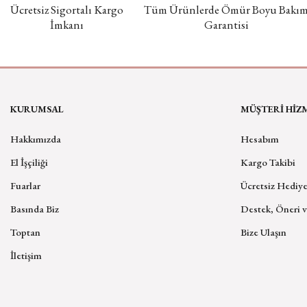
Ücretsiz Sigortalı Kargo
Tüm Ürünlerde Ömür Boyu Bakı
İmkanı
Garantisi
KURUMSAL
MÜŞTERİ HİZ
Hakkımızda
Hesabım
El İşçiliği
Kargo Takibi
Fuarlar
Ücretsiz Hediye
Basında Biz
Destek, Öneri v
Toptan
Bize Ulaşın
İletişim