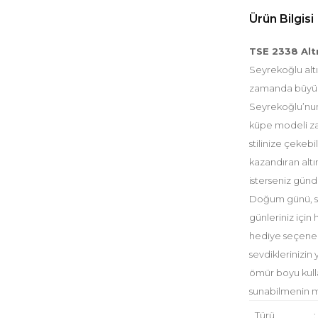
Ürün Bilgisi
TSE 2338 Alt
Seyrekoğlu altı
zamanda büyüley
Seyrekoğlu’nun 
küpe modeli za
stilinize çekebi
kazandıran altı
isterseniz günde
Doğum günü, sev
günleriniz için 
hediye seçenek
sevdiklerinizin
ömür boyu kull
sunabilmenin mu
Türü
: