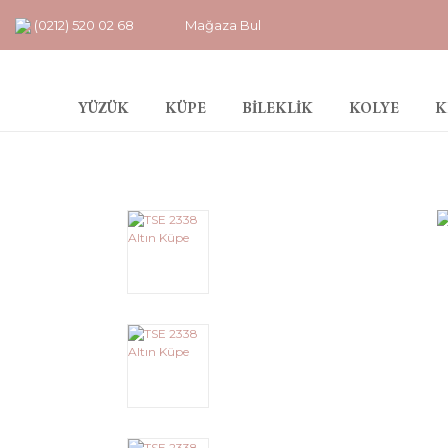
(0212) 520 02 68
Mağaza Bul
YÜZÜK
KÜPE
BİLEKLİK
KOLYE
K