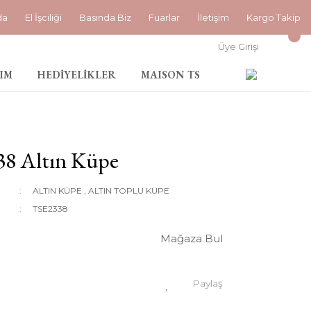
da
El İşciliği
Basında Biz
Fuarlar
İletişim
Kargo Takip
Üye Girişi
IM
HEDİYELİKLER
MAISON TS
38 Altın Küpe
ALTIN KÜPE
,
ALTIN TOPLU KÜPE
TSE2338
Mağaza Bul
Paylaş