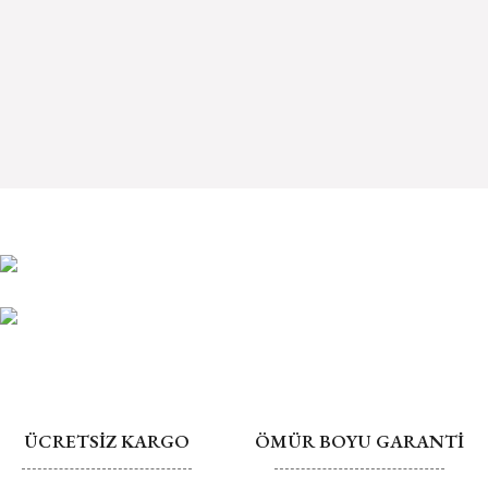
TSM 2338 Altın Kolye
TSB 2338 Altın Kelepçe
ÜCRETSİZ KARGO
ÖMÜR BOYU GARANTİ