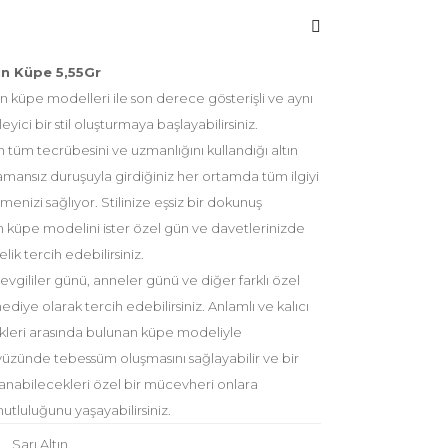
ın Küpe 5,55Gr
n küpe modelleri ile son derece gösterişli ve aynı
ici bir stil oluşturmaya başlayabilirsiniz.
tüm tecrübesini ve uzmanlığını kullandığı altın
mansız duruşuyla girdiğiniz her ortamda tüm ilgiyi
lmenizi sağlıyor. Stilinize eşsiz bir dokunuş
n küpe modelini ister özel gün ve davetlerinizde
lik tercih edebilirsiniz.
gililer günü, anneler günü ve diğer farklı özel
hediye olarak tercih edebilirsiniz. Anlamlı ve kalıcı
leri arasında bulunan küpe modeliyle
 yüzünde tebessüm oluşmasını sağlayabilir ve bir
anabilecekleri özel bir mücevheri onlara
tluluğunu yaşayabilirsiniz.
Sarı Altın