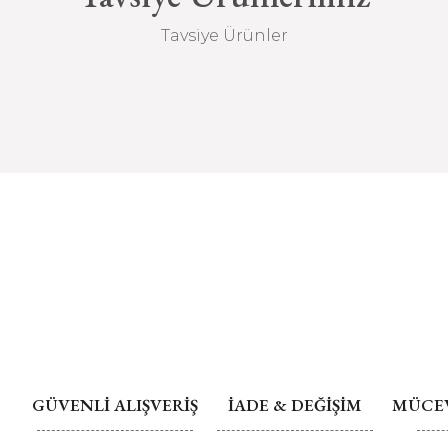
Tavsiye Ürünler
Değişim ve İade
TSM 2339 Altın Kolye
GÜVENLİ ALIŞVERİŞ
İADE & DEĞİŞİM
MÜCEV