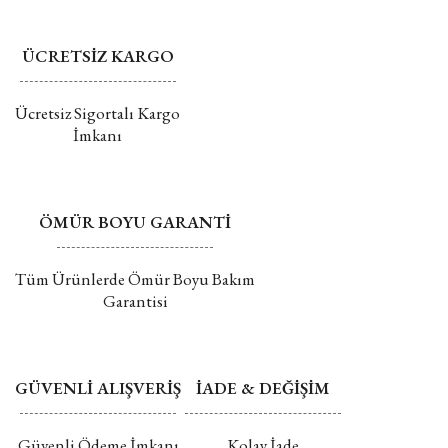
Değişim ve İade hakkında daha fazla bilgi için tıklayın
ÜCRETSİZ KARGO
Gönder
Ücretsiz Sigortalı Kargo
İmkanı
ÖMÜR BOYU GARANTİ
Tüm Ürünlerde Ömür Boyu Bakım
Garantisi
GÜVENLİ ALIŞVERİŞ
İADE & DEĞİŞİM
Güvenli Ödeme İmkanı
Kolay İade