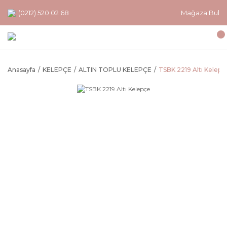
(0212) 520 02 68
Mağaza Bul
Anasayfa
KELEPÇE
ALTIN TOPLU KELEPÇE
TSBK 2219 Altı Kelepç