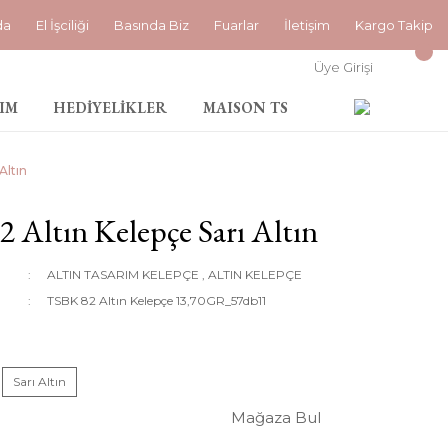
da
El İşciliği
Basında Biz
Fuarlar
İletişim
Kargo Takip
Üye Girişi
IM
HEDİYELİKLER
MAISON TS
Altın
 Altın Kelepçe Sarı Altın
ALTIN TASARIM KELEPÇE
,
ALTIN KELEPÇE
TSBK 82 Altın Kelepçe 13,70GR_57db11
Sarı Altın
Mağaza Bul