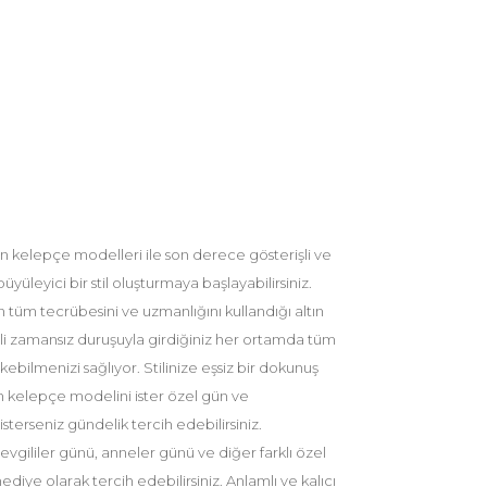
n kelepçe modelleri ile son derece gösterişli ve
yüleyici bir stil oluşturmaya başlayabilirsiniz.
tüm tecrübesini ve uzmanlığını kullandığı altın
 zamansız duruşuyla girdiğiniz her ortamda tüm
 çekebilmenizi sağlıyor. Stilinize eşsiz bir dokunuş
n kelepçe modelini ister özel gün ve
isterseniz gündelik tercih edebilirsiniz.
gililer günü, anneler günü ve diğer farklı özel
hediye olarak tercih edebilirsiniz. Anlamlı ve kalıcı