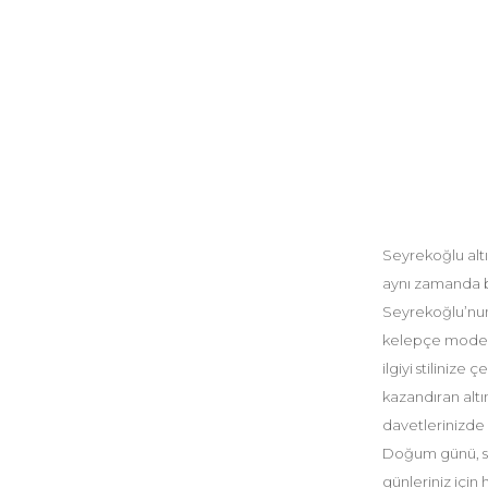
Seyrekoğlu altı
aynı zamanda bü
Seyrekoğlu’nun 
kelepçe modeli
ilgiyi stilinize
kazandıran altı
davetlerinizde 
Doğum günü, sev
günleriniz için 