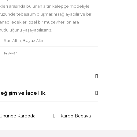
leri arasında bulunan altın kelepçe modeliyle
 yüzünde tebessüm oluşmasını sağlayabilir ve bir
anabilecekleri özel bir mücevheri onlara
tluluğunu yaşayabilirsiniz.
Sarı Altın, Beyaz Altın
14 Ayar
 bilgisi, resim, ürün açıklamalarında ve diğer
Değişim ve İade Hk.
rsiz gördüğünüz noktaları öneri formunu
mıza iletebilirsiniz.
 özel olarak el işçiliği ile hazırlanmaktadır ve ürün
eriniz için teşekkür ederiz.
aratında (+/-) %10 farklılık olabilir.
 Gününde Kargoda
Kargo Bedava
size ulaştıktan 14 gün içerisinde değiştirebilir ya da
alitesiz, bozuk veya görüntülenemiyor.