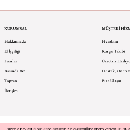
KURUMSAL
MÜŞTERİ HİZ
Hakkımızda
Hesabım
El İşçiliği
Kargo Takibi
Fuarlar
Ücretsiz Hediye
Basında Biz
Destek, Öneri v
Toptan
Bize Ulaşın
İletişim
Bizimle paylaştığınız kişisel verilerinizin güvenliğine önem veriyoruz. Bu 