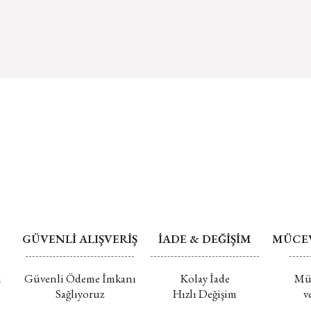
iade edebilirsi
Ürün açıklam
yazılan, özel o
Ürün bilgile
alınamaz ve ip
Ürün fiyatı d
Mührü açılmış 
Bu ürüne benz
edilmemektedi
Değişim ve İade
GÜVENLİ ALIŞVERİŞ
İADE & DEĞİŞİM
MÜCEV
m
Güvenli Ödeme İmkanı
Kolay İade
Müc
Sağlıyoruz
Hızlı Değişim
v