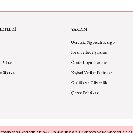
METLERİ
YARDIM
Ücretsiz Sigortalı Kargo
İptal ve İade Şartları
 Paketi
Ömür Boyu Garanti
e Şikayet
Kişisel Veriler Politikası
Gizlilik ve Güvenlik
Çerez Politikası
2026 © SEYREKOGLU. Tüm Hakları Saklıdır.
amaçla çerez verilerinizin hukuka uygun olarak işlenmesi ve korunması için aza