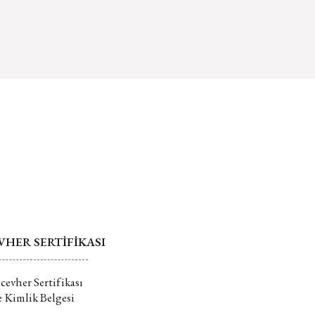
niz. Ancak, yüzük ölçüsü seçimi yapılan, üzerine yazı
asında eksik bilgiler bulunuyor.
larak üretim istenen ya da gerektiren ürünler iade
rinde hatalar bulunuyor.
tal edilemez.
iğer sitelerden daha pahalı.
ürünlerin değişim veya iadesi kabul
er farklı alternatifler olmalı.
r.
 hakkında daha fazla bilgi için tıklayın
Gönder
HER SERTİFİKASI
evher Sertifikası
e Kimlik Belgesi