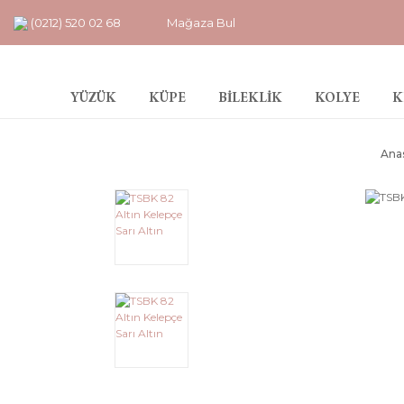
(0212) 520 02 68
Mağaza Bul
YÜZÜK
KÜPE
BİLEKLİK
KOLYE
K
Ana