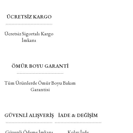
Değişim ve İade hakkında daha fazla bilgi için tıklayın
ÜCRETSİZ KARGO
Gönder
Ücretsiz Sigortalı Kargo
İmkanı
ÖMÜR BOYU GARANTİ
Tüm Ürünlerde Ömür Boyu Bakım
Garantisi
GÜVENLİ ALIŞVERİŞ
İADE & DEĞİŞİM
Güvenli Ödeme İmkanı
Kolay İade