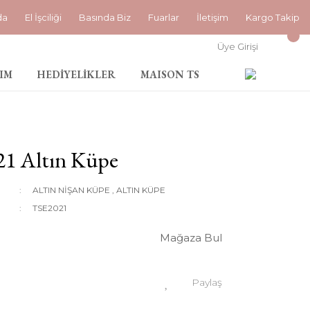
da
El İşciliği
Basında Biz
Fuarlar
İletişim
Kargo Takip
Üye Girişi
IM
HEDİYELİKLER
MAISON TS
21 Altın Küpe
ALTIN NİŞAN KÜPE
,
ALTIN KÜPE
TSE2021
Mağaza Bul
Paylaş