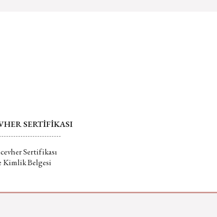
ürünlerin değişim veya iadesi kabul
er farklı alternatifler olmalı.
r.
 hakkında daha fazla bilgi için tıklayın
Gönder
HER SERTİFİKASI
evher Sertifikası
e Kimlik Belgesi