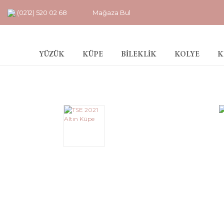
(0212) 520 02 68
Mağaza Bul
YÜZÜK
KÜPE
BİLEKLİK
KOLYE
K