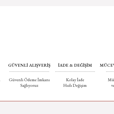
Mührü açılmış 
Bu ürüne benz
edilmemektedi
Değişim ve İade
GÜVENLİ ALIŞVERİŞ
İADE & DEĞİŞİM
MÜCEV
m
Güvenli Ödeme İmkanı
Kolay İade
Müc
Sağlıyoruz
Hızlı Değişim
v