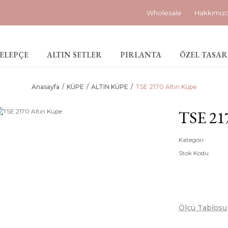
Wholesale
Hakkımız
ELEPÇE
ALTIN SETLER
PIRLANTA
ÖZEL TASAR
Anasayfa
KÜPE
ALTIN KÜPE
TSE 2170 Altın Küpe
TSE 21
Kategori
Stok Kodu
Ölçü Tablosu