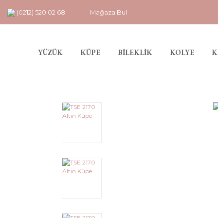
(0212) 520 02 68
Mağaza Bul
YÜZÜK
KÜPE
BİLEKLİK
KOLYE
K