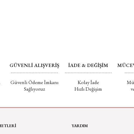
edilmemektedi
Değişim ve İade
GÜVENLİ ALIŞVERİŞ
İADE & DEĞİŞİM
MÜCEV
m
Güvenli Ödeme İmkanı
Kolay İade
Müc
Sağlıyoruz
Hızlı Değişim
v
METLERİ
YARDIM