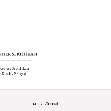
r.
 hakkında daha fazla bilgi için tıklayın
Gönder
HER SERTİFİKASI
evher Sertifikası
e Kimlik Belgesi
HABER BÜLTENİ