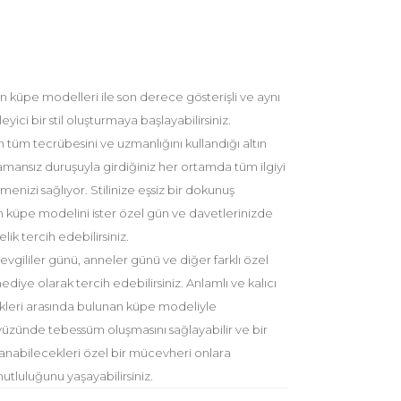
n küpe modelleri ile son derece gösterişli ve aynı
ici bir stil oluşturmaya başlayabilirsiniz.
tüm tecrübesini ve uzmanlığını kullandığı altın
mansız duruşuyla girdiğiniz her ortamda tüm ilgiyi
lmenizi sağlıyor. Stilinize eşsiz bir dokunuş
n küpe modelini ister özel gün ve davetlerinizde
lik tercih edebilirsiniz.
gililer günü, anneler günü ve diğer farklı özel
hediye olarak tercih edebilirsiniz. Anlamlı ve kalıcı
leri arasında bulunan küpe modeliyle
 yüzünde tebessüm oluşmasını sağlayabilir ve bir
anabilecekleri özel bir mücevheri onlara
tluluğunu yaşayabilirsiniz.