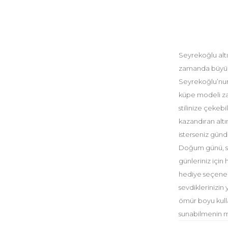
Seyrekoğlu altı
zamanda büyüley
Seyrekoğlu’nun 
küpe modeli za
stilinize çekebi
kazandıran altı
isterseniz günde
Doğum günü, sev
günleriniz için 
hediye seçenek
sevdiklerinizin
ömür boyu kull
sunabilmenin mu