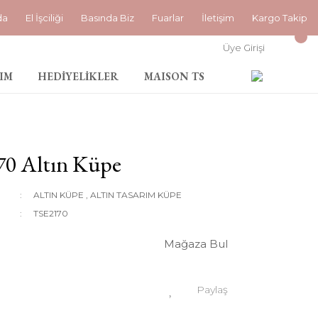
da
El İşciliği
Basında Biz
Fuarlar
İletişim
Kargo Takip
Üye Girişi
IM
HEDİYELİKLER
MAISON TS
70 Altın Küpe
ALTIN KÜPE
,
ALTIN TASARIM KÜPE
TSE2170
Mağaza Bul
Paylaş