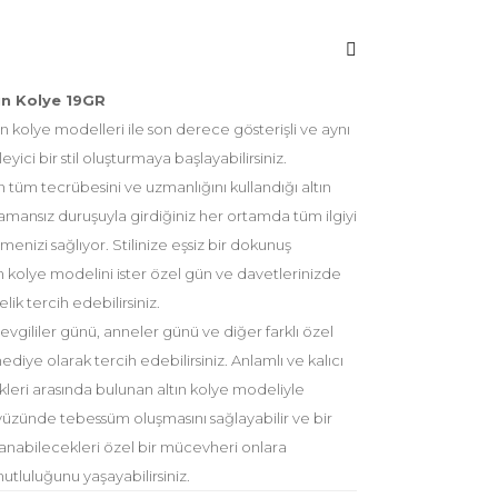
ın Kolye 19GR
n kolye modelleri ile son derece gösterişli ve aynı
ici bir stil oluşturmaya başlayabilirsiniz.
tüm tecrübesini ve uzmanlığını kullandığı altın
mansız duruşuyla girdiğiniz her ortamda tüm ilgiyi
lmenizi sağlıyor. Stilinize eşsiz bir dokunuş
n kolye modelini ister özel gün ve davetlerinizde
lik tercih edebilirsiniz.
gililer günü, anneler günü ve diğer farklı özel
hediye olarak tercih edebilirsiniz. Anlamlı ve kalıcı
leri arasında bulunan altın kolye modeliyle
 yüzünde tebessüm oluşmasını sağlayabilir ve bir
anabilecekleri özel bir mücevheri onlara
tluluğunu yaşayabilirsiniz.