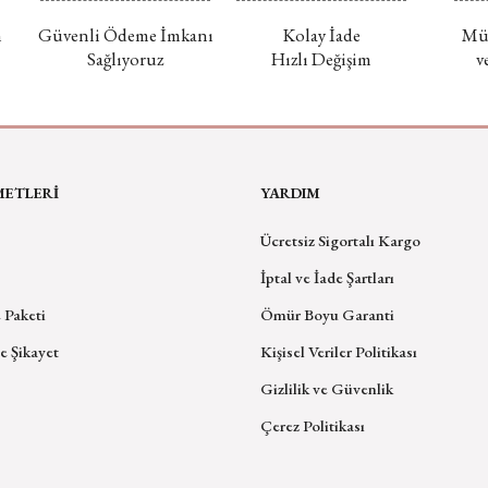
m
Güvenli Ödeme İmkanı
Kolay İade
Müc
Sağlıyoruz
Hızlı Değişim
v
METLERİ
YARDIM
Ücretsiz Sigortalı Kargo
İptal ve İade Şartları
 Paketi
Ömür Boyu Garanti
e Şikayet
Kişisel Veriler Politikası
Gizlilik ve Güvenlik
Çerez Politikası