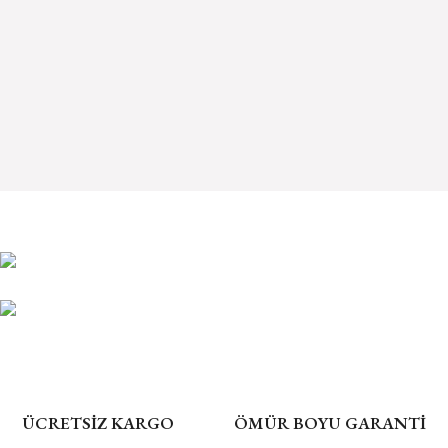
TSB 1023 Altın Bileklik
TSE 1023 Altın Küpe 5Gr
ÜCRETSİZ KARGO
ÖMÜR BOYU GARANTİ