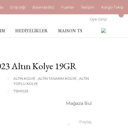
da
El İşciliği
Basında Biz
Fuarlar
İletişim
Kargo Takip
Üye Girişi
IM
HEDİYELİKLER
MAISON TS
23 Altın Kolye 19GR
ALTIN KOLYE
,
ALTIN TASARIM KOLYE
,
ALTIN
TOPLU KOLYE
TSM1023
Mağaza Bul
Paylaş