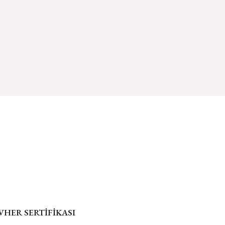
er farklı alternatifler olmalı.
r.
 hakkında daha fazla bilgi için tıklayın
Gönder
HER SERTİFİKASI