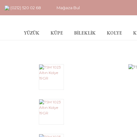
(0212) 520 02 68
Mağaza Bul
YÜZÜK
KÜPE
BİLEKLİK
KOLYE
K