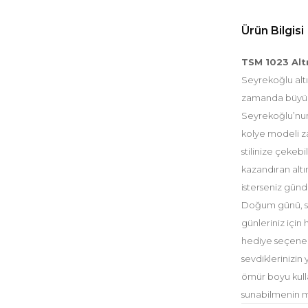
Ürün Bilgisi
TSM 1023 Alt
Seyrekoğlu altı
zamanda büyüley
Seyrekoğlu’nun 
kolye modeli za
stilinize çekebi
kazandıran altı
isterseniz günde
Doğum günü, sev
günleriniz için 
hediye seçenek
sevdiklerinizin
ömür boyu kull
sunabilmenin mu