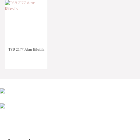
Değişim ve İade hakkında daha fazla bilgi için tıklayın
Gönder
TSB 2177 Altın Bileklik