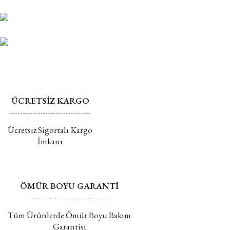
Ürün bilgilerinde hatalar bulunuyor.
alınamaz ve iptal edilemez.
Ürün fiyatı diğer sitelerden daha pahalı.
Mührü açılmış ürünlerin değişim veya iadesi kabul
Bu ürüne benzer farklı alternatifler olmalı.
edilmemektedir.
Değişim ve İade hakkında daha fazla bilgi için tıklayın
ÜCRETSİZ KARGO
Gönder
Ücretsiz Sigortalı Kargo
İmkanı
ÖMÜR BOYU GARANTİ
Tüm Ürünlerde Ömür Boyu Bakım
Garantisi