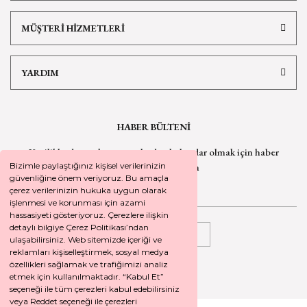
MÜŞTERİ HİZMETLERİ
YARDIM
HABER BÜLTENİ
Yeniliklerden ve kampanyalardan haberdar olmak için
haber
bültenimize kaydolun
Bizimle paylaştığınız kişisel verilerinizin
güvenliğine önem veriyoruz. Bu amaçla
çerez verilerinizin hukuka uygun olarak
işlenmesi ve korunması için azami
hassasiyeti gösteriyoruz. Çerezlere ilişkin
detaylı bilgiye Çerez Politikası’ndan
KAYDOL
ulaşabilirsiniz. Web sitemizde içeriği ve
reklamları kişiselleştirmek, sosyal medya
özellikleri sağlamak ve trafiğimizi analiz
etmek için kullanılmaktadır. “Kabul Et”
seçeneği ile tüm çerezleri kabul edebilirsiniz
veya Reddet seçeneği ile çerezleri