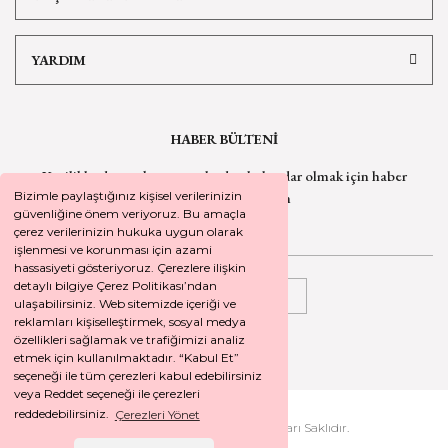
YARDIM
HABER BÜLTENİ
Yeniliklerden ve kampanyalardan haberdar olmak için
haber
bültenimize kaydolun
Bizimle paylaştığınız kişisel verilerinizin
güvenliğine önem veriyoruz. Bu amaçla
çerez verilerinizin hukuka uygun olarak
işlenmesi ve korunması için azami
hassasiyeti gösteriyoruz. Çerezlere ilişkin
detaylı bilgiye Çerez Politikası’ndan
KAYDOL
ulaşabilirsiniz. Web sitemizde içeriği ve
reklamları kişiselleştirmek, sosyal medya
özellikleri sağlamak ve trafiğimizi analiz
etmek için kullanılmaktadır. “Kabul Et”
seçeneği ile tüm çerezleri kabul edebilirsiniz
veya Reddet seçeneği ile çerezleri
reddedebilirsiniz.
Çerezleri Yönet
2026 © SEYREKOGLU. Tüm Hakları Saklıdır.