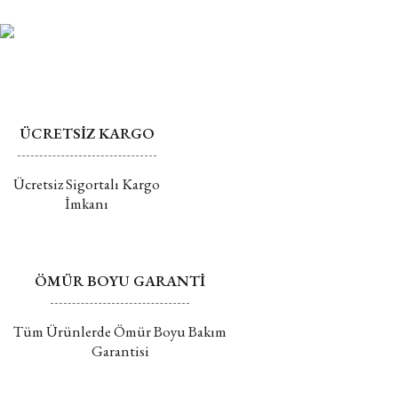
Mührü açılmış ürünlerin değişim veya iadesi kabul
Bu ürüne benzer farklı alternatifler olmalı.
edilmemektedir.
Değişim ve İade hakkında daha fazla bilgi için tıklayın
ÜCRETSİZ KARGO
Gönder
Ücretsiz Sigortalı Kargo
İmkanı
ÖMÜR BOYU GARANTİ
Tüm Ürünlerde Ömür Boyu Bakım
Garantisi