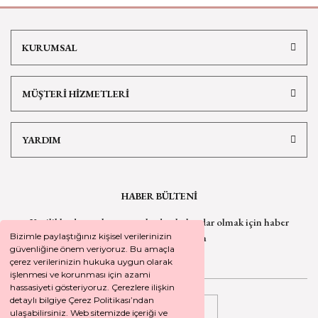
KURUMSAL
MÜŞTERİ HİZMETLERİ
YARDIM
HABER BÜLTENİ
Yeniliklerden ve kampanyalardan haberdar olmak için
haber
bültenimize kaydolun
Bizimle paylaştığınız kişisel verilerinizin
güvenliğine önem veriyoruz. Bu amaçla
çerez verilerinizin hukuka uygun olarak
işlenmesi ve korunması için azami
hassasiyeti gösteriyoruz. Çerezlere ilişkin
detaylı bilgiye Çerez Politikası’ndan
KAYDOL
ulaşabilirsiniz. Web sitemizde içeriği ve