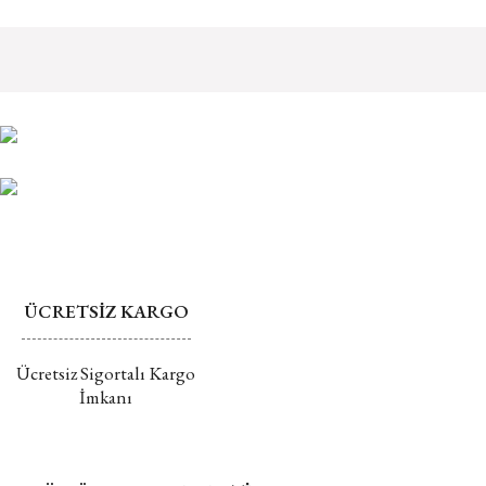
Siparişlerinizi size ulaştıktan 14 gün içerisinde değiştirebilir ya da
Ürün resmi kalitesiz, bozuk veya görüntülenemiyor.
iade edebilirsiniz. Ancak, yüzük ölçüsü seçimi yapılan, üzerine yazı
Ürün açıklamasında eksik bilgiler bulunuyor.
yazılan, özel olarak üretim istenen ya da gerektiren ürünler iade
Ürün bilgilerinde hatalar bulunuyor.
alınamaz ve iptal edilemez.
Ürün fiyatı diğer sitelerden daha pahalı.
Mührü açılmış ürünlerin değişim veya iadesi kabul
Bu ürüne benzer farklı alternatifler olmalı.
edilmemektedir.
Değişim ve İade hakkında daha fazla bilgi için tıklayın
ÜCRETSİZ KARGO
Gönder
Ücretsiz Sigortalı Kargo
İmkanı