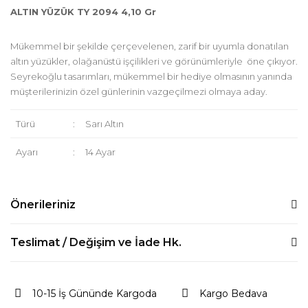
ALTIN YÜZÜK TY 2094 4,10 Gr
Mükemmel bir şekilde çerçevelenen, zarif bir uyumla donatılan
altın yüzükler, olağanüstü işçilikleri ve görünümleriyle öne çıkıyor.
Seyrekoğlu tasarımları, mükemmel bir hediye olmasının yanında
müşterilerinizin özel günlerinin vazgeçilmezi olmaya aday.
Türü
:
Sarı Altın
Ayarı
:
14 Ayar
Önerileriniz
Bu ürünün fiyat bilgisi, resim, ürün açıklamalarında ve diğer
Teslimat / Değişim ve İade Hk.
konularda yetersiz gördüğünüz noktaları öneri formunu
kullanarak tarafımıza iletebilirsiniz.
Ürünlerimiz size özel olarak el işçiliği ile hazırlanmaktadır ve ürün
Görüş ve önerileriniz için teşekkür ederiz.
özellik gram ve karatında (+/-) %10 farklılık olabilir.
10-15 İş Gününde Kargoda
Kargo Bedava