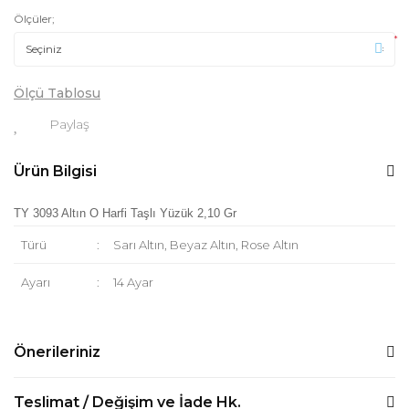
Ölçüler;
*
Ölçü Tablosu
Paylaş
Ürün Bilgisi
TY 3093 Altın O Harfi Taşlı Yüzük 2,10 Gr
Türü
:
Sarı Altın, Beyaz Altın, Rose Altın
Ayarı
:
14 Ayar
Önerileriniz
Bu ürünün fiyat bilgisi, resim, ürün açıklamalarında ve diğer
Teslimat / Değişim ve İade Hk.