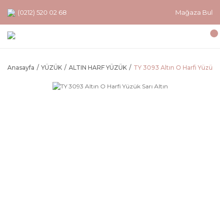
(0212) 520 02 68
Mağaza Bul
Anasayfa
YÜZÜK
ALTIN HARF YÜZÜK
TY 3093 Altın O Harfi Yüzük S